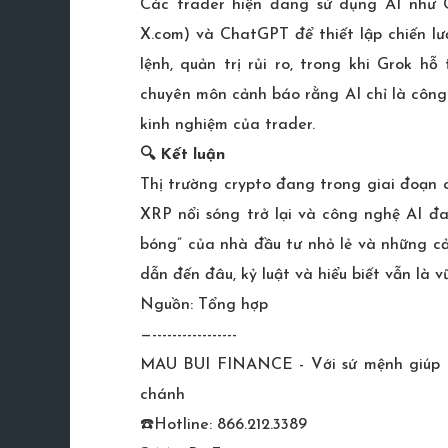
Các trader hiện đang sử dụng AI như G
X.com) và ChatGPT để thiết lập chiến l
lệnh, quản trị rủi ro, trong khi Grok hỗ
chuyên môn cảnh báo rằng AI chỉ là công 
kinh nghiệm của trader.
🔍 Kết luận
Thị trường crypto đang trong giai đoạn c
XRP nổi sóng trở lại và công nghệ AI đa
bóng” của nhà đầu tư nhỏ lẻ và những cả
dẫn đến đâu, kỷ luật và hiểu biết vẫn là v
Nguồn: Tổng hợp
—-----------------
MAU BUI FINANCE - Với sứ mệnh giúp hàn
chánh
☎️Hotline: 866.212.3389