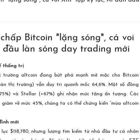
n "lặng sóng", cá voi XRP lập kỷ lục, AI dẫn đầ
chấp Bitcoin "lặng sóng", cá voi
n đầu làn sóng day trading mới
ế thống trị
ị trường altcoin đang bứt phá mạnh mẽ mặc cho Bitcoin
àn thị trường) vẫn duy trì quanh mốc 64,6%. Một số đồng
5%) và Stellar (+67%) ghi nhận mức tăng ấn tượng. Các
giảm về mức 45%, chúng ta có thể chứng kiến “mùa altcoin
đỉnh mới
ỷ lục $118,780, nhưng lượng tìm kiếm từ nhà đầu tư cá nhân