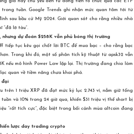
tăng giá này chủ yếu đến từ dòng tiền tổ chức qua các ETF
chỉ trong tuần. Google Trends ghi nhận mức quan tâm tới từ
đỉnh sau bầu cử Mỹ 2024. Giới quan sát cho rằng nhiều nhà
 “đã lỡ tàu”.
c, nhưng dự đoán $258K vẫn phủ bóng thị trường
ff tiếp tục kêu gọi chốt lời BTC để mua bạc – cho rằng bạc
hơn. Trong khi đó, một số phân tích kỹ thuật từ apsk32 vẫn
K nếu mô hình Power Law lặp lại. Thị trường đang chia làm
à lạc quan về tiềm năng chưa khai phá.
 đại
ữu trên 1 triệu XRP đã đạt mức kỷ lục 2.743 ví, nắm giữ tổng
uần và 10% trong 24 giờ qua, khiến $31 triệu vị thế short bị
iệu “rất tích cực”, đặc biệt trong bối cảnh mùa altcoin đang
hiến lược day trading crypto