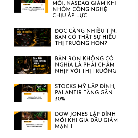
MỚI, NASDAQ GIẢM KHI
NHÓM CÔNG NGHỆ
CHỊU ÁP LỰC
ĐỌC CÀNG NHIỀU TIN,
BẠN CÓ THẬT SỰ HIỂU
THỊ TRƯỜNG HƠN?
BẬN RỘN KHÔNG CÓ
NGHĨA LÀ PHẢI CHẬM
NHỊP VỚI THỊ TRƯỜNG
STOCKS MỸ LẬP ĐỈNH,
PALANTIR TĂNG GẦN
30%
DOW JONES LẬP ĐỈNH
MỚI KHI GIÁ DẦU GIẢM
MẠNH