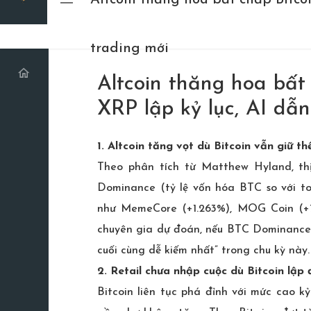
Altcoin thăng hoa bất chấp Bitcoi
trading mới
Altcoin thăng hoa bất 
XRP lập kỷ lục, AI dẫ
1. Altcoin tăng vọt dù Bitcoin vẫn giữ th
Theo phân tích từ Matthew Hyland, th
Dominance (tỷ lệ vốn hóa BTC so với to
như MemeCore (+1.263%), MOG Coin (+7
chuyên gia dự đoán, nếu BTC Dominance 
cuối cùng dễ kiếm nhất” trong chu kỳ này.
2. Retail chưa nhập cuộc dù Bitcoin lập 
Bitcoin liên tục phá đỉnh với mức cao k