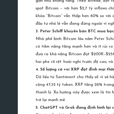
gần như không tăng. Theo Bitwise, đợt 
spot Bitcoin – với hơn $2,7 tỷ inflows 
khóa “Bitcoin” vẫn thấp hơn 60% so với 
đầu tư nhỏ lẻ vẫn đang đứng ngoài vì nghĩ
3. Peter Schiff khuyên bán BTC mua bạ
Nhà phê bình Bitcoin lâu năm Peter Schi
có tiềm năng tăng mạnh hơn và ít rủi ro 
đưa ra khả năng Bitcoin đạt $200K–$258
hai phe rõ rệt: hoài nghi trước độ cao, v
4. Số lượng cá voi XRP đạt đỉnh mọi thời
Dữ liệu từ Santiment cho thấy số ví sở h
cộng 47,32 tỷ token. XRP tăng 26% trong t
thanh lý. Xu hướng này được xem là tín h
trở lại mạnh mẽ.
5. ChatGPT và Grok đang định hình lại c