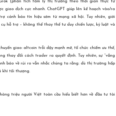
rok (phân tích tâm lý thị trường theo thời gian thực từ
ược giao dịch cực nhanh. ChatGPT giúp lên kế hoạch vào/ra
 trợ cảnh báo tín hiệu sớm từ mạng xã hội. Tuy nhiên, giới
cụ hỗ trợ – không thể thay thế tư duy chiến lược, kỷ luật và
huyển giao: altcoin trỗi dậy mạnh mẽ, tổ chức chiếm ưu thế,
ng thay đổi cách trader ra quyết định. Tuy nhiên, sự “vắng
nh báo về rủi ro vẫn nhắc chúng ta rằng: dù thị trường hấp
ũ khí tối thượng.
g triệu người Việt toàn cầu hiểu biết hơn về đầu tư tài