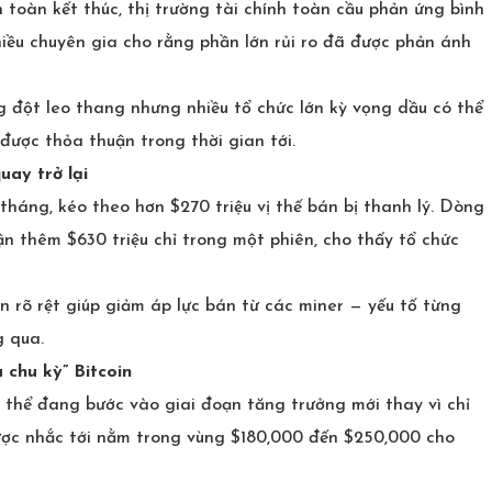
toàn kết thúc, thị trường tài chính toàn cầu phản ứng bình
hiều chuyên gia cho rằng phần lớn rủi ro đã được phản ánh
g đột leo thang nhưng nhiều tổ chức lớn kỳ vọng dầu có thể
ược thỏa thuận trong thời gian tới.
uay trở lại
 tháng, kéo theo hơn $270 triệu vị thế bán bị thanh lý. Dòng
n thêm $630 triệu chỉ trong một phiên, cho thấy tổ chức
ện rõ rệt giúp giảm áp lực bán từ các miner — yếu tố từng
g qua.
 chu kỳ” Bitcoin
 thể đang bước vào giai đoạn tăng trưởng mới thay vì chỉ
ược nhắc tới nằm trong vùng $180,000 đến $250,000 cho