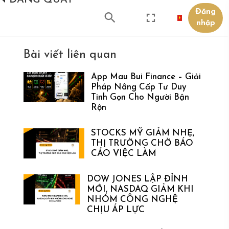
ỀN ĐANG QUAY
Đăng
nhập
Bài viết liên quan
App Mau Bui Finance – Giải
Pháp Nâng Cấp Tư Duy
Tinh Gọn Cho Người Bận
Rộn
STOCKS MỸ GIẢM NHẸ,
THỊ TRƯỜNG CHỜ BÁO
CÁO VIỆC LÀM
DOW JONES LẬP ĐỈNH
MỚI, NASDAQ GIẢM KHI
NHÓM CÔNG NGHỆ
CHỊU ÁP LỰC