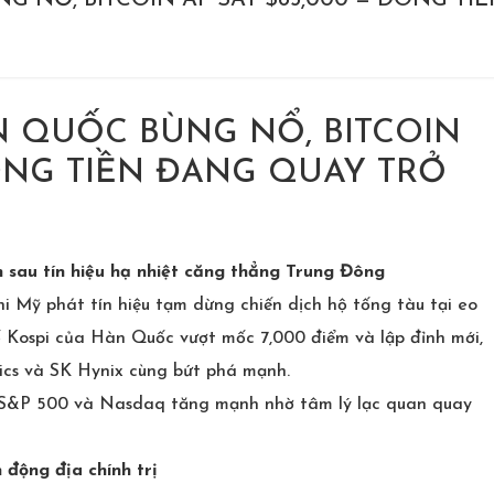
NỔ, BITCOIN ÁP SÁT $85,000 — DÒNG TI
 QUỐC BÙNG NỔ, BITCOIN
DÒNG TIỀN ĐANG QUAY TRỞ
 sau tín hiệu hạ nhiệt căng thẳng Trung Đông
i Mỹ phát tín hiệu tạm dừng chiến dịch hộ tống tàu tại eo
ố Kospi của Hàn Quốc vượt mốc 7,000 điểm và lập đỉnh mới,
ics và SK Hynix cùng bứt phá mạnh.
hi S&P 500 và Nasdaq tăng mạnh nhờ tâm lý lạc quan quay
 động địa chính trị