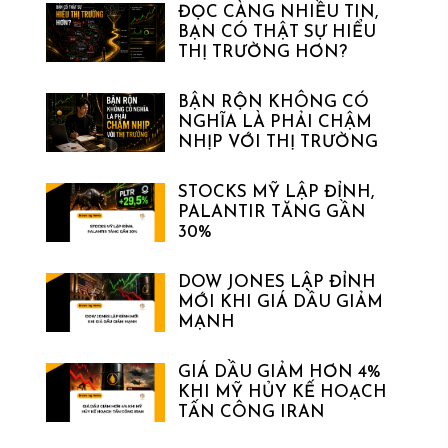
ĐỌC CÀNG NHIỀU TIN,
BẠN CÓ THẬT SỰ HIỂU
THỊ TRƯỜNG HƠN?
BẬN RỘN KHÔNG CÓ
NGHĨA LÀ PHẢI CHẬM
NHỊP VỚI THỊ TRƯỜNG
STOCKS MỸ LẬP ĐỈNH,
PALANTIR TĂNG GẦN
30%
DOW JONES LẬP ĐỈNH
MỚI KHI GIÁ DẦU GIẢM
MẠNH
GIÁ DẦU GIẢM HƠN 4%
KHI MỸ HỦY KẾ HOẠCH
TẤN CÔNG IRAN