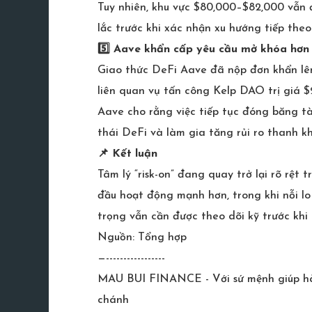
Tuy nhiên, khu vực $80,000–$82,000 vẫn 
lắc trước khi xác nhận xu hướng tiếp theo
5️⃣ Aave khẩn cấp yêu cầu mở khóa hơ
Giao thức DeFi Aave đã nộp đơn khẩn lê
liên quan vụ tấn công Kelp DAO trị giá $2
Aave cho rằng việc tiếp tục đóng băng tà
thái DeFi và làm gia tăng rủi ro thanh k
📌 Kết luận
Tâm lý “risk-on” đang quay trở lại rõ rệt
đầu hoạt động mạnh hơn, trong khi nỗi lo 
trọng vẫn cần được theo dõi kỹ trước khi
Nguồn: Tổng hợp
—-----------------
MAU BUI FINANCE - Với sứ mệnh giúp hàng
chánh