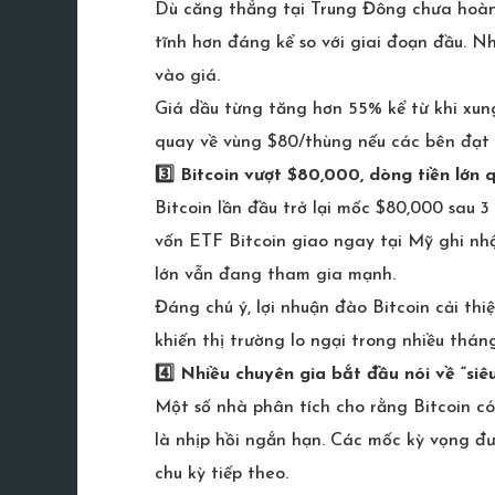
Dù căng thẳng tại Trung Đông chưa hoàn 
tĩnh hơn đáng kể so với giai đoạn đầu. N
vào giá.
Giá dầu từng tăng hơn 55% kể từ khi xun
quay về vùng $80/thùng nếu các bên đạt đ
3️⃣ Bitcoin vượt $80,000, dòng tiền lớn q
Bitcoin lần đầu trở lại mốc $80,000 sau 3
vốn ETF Bitcoin giao ngay tại Mỹ ghi nhậ
lớn vẫn đang tham gia mạnh.
Đáng chú ý, lợi nhuận đào Bitcoin cải thi
khiến thị trường lo ngại trong nhiều thán
4️⃣ Nhiều chuyên gia bắt đầu nói về “siêu
Một số nhà phân tích cho rằng Bitcoin có
là nhịp hồi ngắn hạn. Các mốc kỳ vọng đ
chu kỳ tiếp theo.