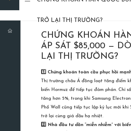
CHỨNG KHOÁN HÀN QUỐC BÙNG 
TRỞ LẠI THỊ TRƯỜNG?
CHỨNG KHOÁN HÀN
ÁP SÁT $85,000 — 
LẠI THỊ TRƯỜNG?
1️⃣ Chứng khoán toàn cầu phục hồi mạnh
Thị trường châu Á đồng loạt tăng điểm kh
biển Hormuz để tiếp tục đàm phán. Chỉ s
tăng hơn 5%, trong khi Samsung Electron
Phố Wall cũng tiếp tục lập kỷ lục mới k
trở lại cùng giá dầu hạ nhiệt.
2️⃣ Nhà đầu tư dần “miễn nhiễm” với biến