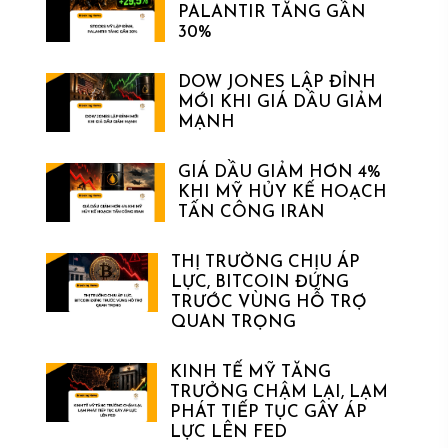
PALANTIR TĂNG GẦN
30%
DOW JONES LẬP ĐỈNH
MỚI KHI GIÁ DẦU GIẢM
MẠNH
GIÁ DẦU GIẢM HƠN 4%
KHI MỸ HỦY KẾ HOẠCH
TẤN CÔNG IRAN
THỊ TRƯỜNG CHỊU ÁP
LỰC, BITCOIN ĐỨNG
TRƯỚC VÙNG HỖ TRỢ
QUAN TRỌNG
KINH TẾ MỸ TĂNG
TRƯỞNG CHẬM LẠI, LẠM
PHÁT TIẾP TỤC GÂY ÁP
LỰC LÊN FED