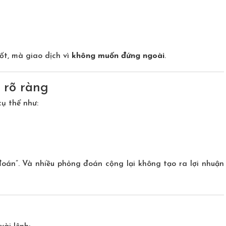
tốt, mà giao dịch vì
không muốn đứng ngoài
.
h rõ ràng
ụ thể như:
đoán”. Và nhiều phỏng đoán cộng lại không tạo ra lợi nhuận