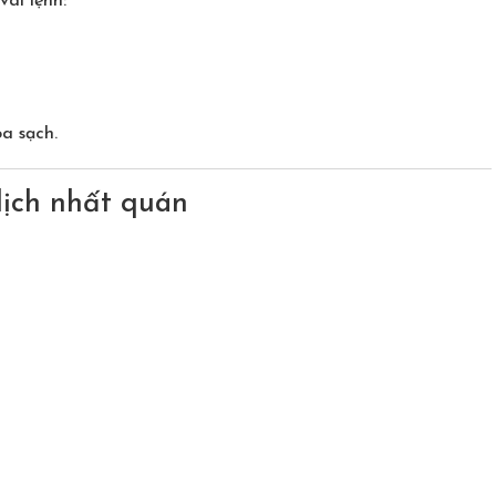
vài lệnh:
a sạch.
dịch nhất quán