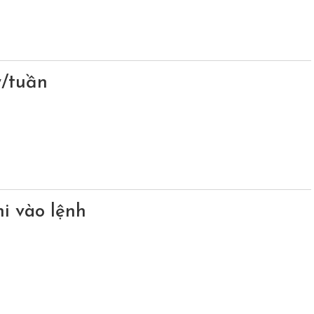
y/tuần
i vào lệnh