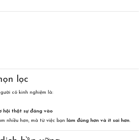
họn lọc
gười có kinh nghiệm là:
ơ hội thật sự đáng vào
àm nhiều hơn, mà từ việc bạn
làm đúng hơn và ít sai hơn
.