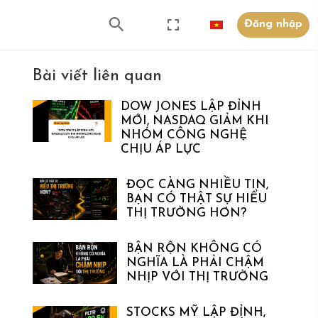
Đăng nhập
Bài viết liên quan
DOW JONES LẬP ĐỈNH
MỚI, NASDAQ GIẢM KHI
NHÓM CÔNG NGHỆ
CHỊU ÁP LỰC
ĐỌC CÀNG NHIỀU TIN,
BẠN CÓ THẬT SỰ HIỂU
THỊ TRƯỜNG HƠN?
BẬN RỘN KHÔNG CÓ
NGHĨA LÀ PHẢI CHẬM
NHỊP VỚI THỊ TRƯỜNG
STOCKS MỸ LẬP ĐỈNH,