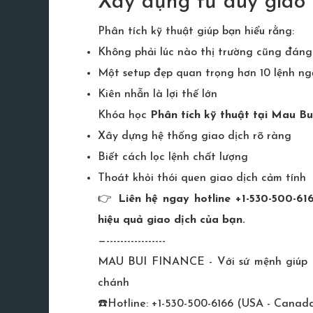
Xây dựng tư duy giao
Phân tích kỹ thuật giúp bạn hiểu rằng:
Không phải lúc nào thị trường cũng đáng
Một setup đẹp quan trọng hơn 10 lệnh ng
Kiên nhẫn là lợi thế lớn
Khóa học
Phân tích kỹ thuật tại Mau Bu
Xây dựng hệ thống giao dịch rõ ràng
Biết cách lọc lệnh chất lượng
Thoát khỏi thói quen giao dịch cảm tính
👉
Liên hệ ngay hotline +1-530-500-61
hiệu quả giao dịch của bạn.
—-----------------
MAU BUI FINANCE - Với sứ mệnh giúp hàn
chánh
☎️Hotline: +1-530-500-6166 (USA - Canad