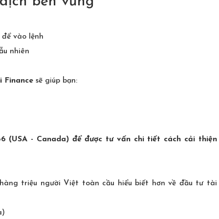
 dịch bền vững
 để vào lệnh
ẫu nhiên
i Finance
sẽ giúp bạn:
66 (USA - Canada) để được tư vấn chi tiết cách cải thiện
g triệu người Việt toàn cầu hiểu biết hơn về đầu tư tài
a)