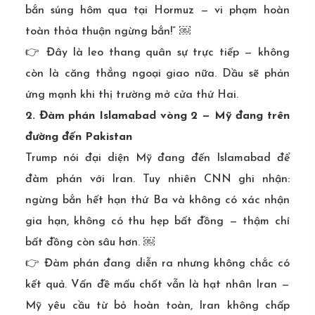
bắn súng hôm qua tại Hormuz — vi phạm hoàn
toàn thỏa thuận ngừng bắn!” ￼
👉 Đây là leo thang quân sự trực tiếp — không
còn là căng thẳng ngoại giao nữa. Dầu sẽ phản
ứng mạnh khi thị trường mở cửa thứ Hai.
2. Đàm phán Islamabad vòng 2 — Mỹ đang trên
đường đến Pakistan
Trump nói đại diện Mỹ đang đến Islamabad để
đàm phán với Iran. Tuy nhiên CNN ghi nhận:
ngừng bắn hết hạn thứ Ba và không có xác nhận
gia hạn, không có thu hẹp bất đồng — thậm chí
bất đồng còn sâu hơn. ￼
👉 Đàm phán đang diễn ra nhưng không chắc có
kết quả. Vấn đề mấu chốt vẫn là hạt nhân Iran —
Mỹ yêu cầu từ bỏ hoàn toàn, Iran không chấp