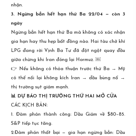
nhận.
3. Ngừng bắn hết hạn thứ Ba 22/04 — còn 3
ngày
Ngừng bắn hết hạn thứ Ba mà không có xác nhận
gia hạn hay thu hẹp bất đồng nào. Hai tàu chở khí
LPG đang rời Vịnh Ba Tư đã đột ngột quay đầu
giữa chừng khi Iran đóng lại Hormuz. ￼
👉 Nếu không có thỏa thuận trước thứ Ba → Mỹ
có thể nối lại không kích Iran → dầu bùng nổ →
thị trường sụt giảm mạnh.
📊 DỰ BÁO THỊ TRƯỜNG THỨ HAI MỞ CỬA
CÁC KỊCH BẢN:
1. Đàm phán thành công: Dầu Giảm về $80–85.
S&P tiếp tục tăng.
2.Đàm phán thất bại — gia hạn ngừng bắn: Dầu