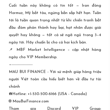
Cuối tuần này không có tin tốt — Iran đóng
Hormuz, Mỹ bắt tàu, ngừng bắn sắp hết hạn. Tuần
tới là tuần quan trọng nhất từ khi chiến tranh bắt
đầu: đàm phán thành hay bại, hạt nhân được giải
quyết hay không — tất cả sẽ ngã ngũ trong 3–4
ngày tới. Hãy chuẩn bị cho cả hai kịch bản.
📌 MBF Market Intelligence – cập nhật hàng
ngày cho VIP Membership.
—-----------------
MAU BUI FINANCE - Với sứ mệnh giúp hàng triệu
người Việt toàn cầu hiểu biết hơn về đầu tư tài
chánh
☎️Hotline: +1-530-500-6166 (USA - Canada)
🌐 MauBuiFinance.com
Tham gia Discord VIP Group: