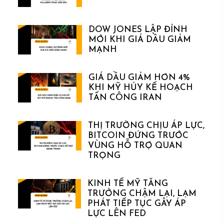
DOW JONES LẬP ĐỈNH
MỚI KHI GIÁ DẦU GIẢM
MẠNH
GIÁ DẦU GIẢM HƠN 4%
KHI MỸ HỦY KẾ HOẠCH
TẤN CÔNG IRAN
THỊ TRƯỜNG CHỊU ÁP LỰC,
BITCOIN ĐỨNG TRƯỚC
VÙNG HỖ TRỢ QUAN
TRỌNG
KINH TẾ MỸ TĂNG
TRƯỞNG CHẬM LẠI, LẠM
PHÁT TIẾP TỤC GÂY ÁP
LỰC LÊN FED