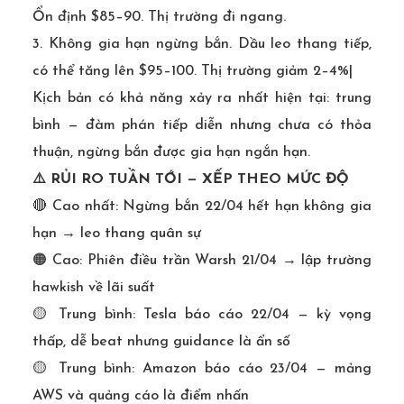
Ổn định $85–90. Thị trường đi ngang.
3. Không gia hạn ngừng bắn. Dầu leo thang tiếp,
có thể tăng lên $95–100. Thị trường giảm 2–4%|
Kịch bản có khả năng xảy ra nhất hiện tại: trung
bình — đàm phán tiếp diễn nhưng chưa có thỏa
thuận, ngừng bắn được gia hạn ngắn hạn.
⚠️ RỦI RO TUẦN TỚI — XẾP THEO MỨC ĐỘ
🔴 Cao nhất: Ngừng bắn 22/04 hết hạn không gia
hạn → leo thang quân sự
🟠 Cao: Phiên điều trần Warsh 21/04 → lập trường
hawkish về lãi suất
🟡 Trung bình: Tesla báo cáo 22/04 — kỳ vọng
thấp, dễ beat nhưng guidance là ẩn số
🟡 Trung bình: Amazon báo cáo 23/04 — mảng
AWS và quảng cáo là điểm nhấn