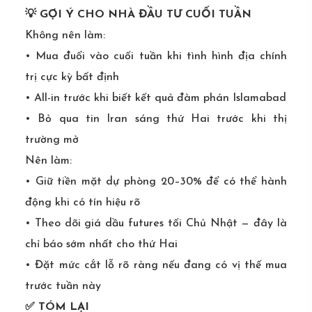
💡 GỢI Ý CHO NHÀ ĐẦU TƯ CUỐI TUẦN
Không nên làm:
• Mua đuổi vào cuối tuần khi tình hình địa chính
trị cực kỳ bất định
• All-in trước khi biết kết quả đàm phán Islamabad
• Bỏ qua tin Iran sáng thứ Hai trước khi thị
trường mở
Nên làm:
• Giữ tiền mặt dự phòng 20–30% để có thể hành
động khi có tín hiệu rõ
• Theo dõi giá dầu futures tối Chủ Nhật — đây là
chỉ báo sớm nhất cho thứ Hai
• Đặt mức cắt lỗ rõ ràng nếu đang có vị thế mua
trước tuần này
✅ TÓM LẠI