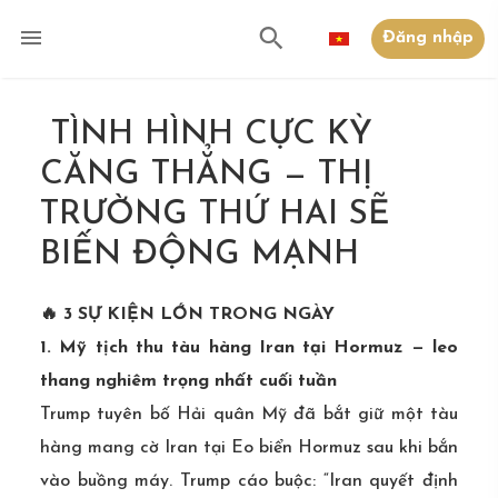
Đăng nhập
TÌNH HÌNH CỰC KỲ
CĂNG THẲNG — THỊ
TRƯỜNG THỨ HAI SẼ
BIẾN ĐỘNG MẠNH
🔥 3 SỰ KIỆN LỚN TRONG NGÀY
1. Mỹ tịch thu tàu hàng Iran tại Hormuz — leo
thang nghiêm trọng nhất cuối tuần
Trump tuyên bố Hải quân Mỹ đã bắt giữ một tàu
hàng mang cờ Iran tại Eo biển Hormuz sau khi bắn
vào buồng máy. Trump cáo buộc: “Iran quyết định