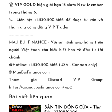
🏆
VIP GOLD hiện giới hạn 15 slots New Member
trong tháng 6.
📞
Liên hệ:
+1-530-500-6166 để được tư vấn và
tham gia cộng đồng VIP Trader.
—-----------------
MAU BUI FINANCE - Với sứ mệnh giúp hàng triệu
người Việt toàn cầu hiểu biết hơn về đầu tư tài
chánh
☎️Hotline: +1-530-500-6166 (USA - Canada only)
🌐 MauBuiFinance.com
Tham gia Discord VIP Group:
https://go.maubuifinance.com/vip2
Bài viết liên quan
BẢN TIN ĐÓNG CỬA – Thứ