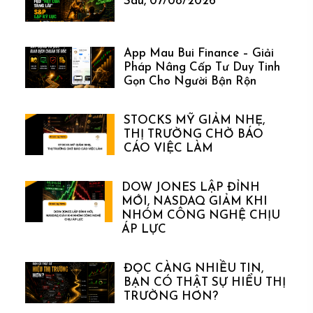
Sáu, 07/08/2026
App Mau Bui Finance – Giải
Pháp Nâng Cấp Tư Duy Tinh
Gọn Cho Người Bận Rộn
STOCKS MỸ GIẢM NHẸ,
THỊ TRƯỜNG CHỜ BÁO
CÁO VIỆC LÀM
DOW JONES LẬP ĐỈNH
MỚI, NASDAQ GIẢM KHI
NHÓM CÔNG NGHỆ CHỊU
ÁP LỰC
ĐỌC CÀNG NHIỀU TIN,
BẠN CÓ THẬT SỰ HIỂU THỊ
TRƯỜNG HƠN?