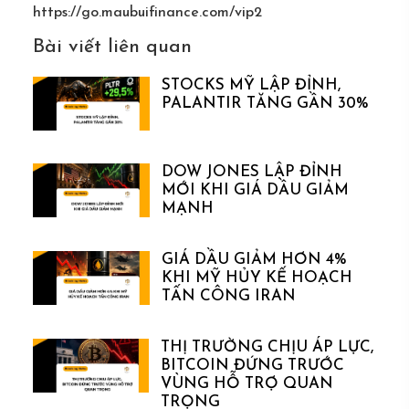
https://go.maubuifinance.com/vip2
Bài viết liên quan
STOCKS MỸ LẬP ĐỈNH,
PALANTIR TĂNG GẦN 30%
DOW JONES LẬP ĐỈNH
MỚI KHI GIÁ DẦU GIẢM
MẠNH
GIÁ DẦU GIẢM HƠN 4%
KHI MỸ HỦY KẾ HOẠCH
TẤN CÔNG IRAN
THỊ TRƯỜNG CHỊU ÁP LỰC,
BITCOIN ĐỨNG TRƯỚC
VÙNG HỖ TRỢ QUAN
TRỌNG