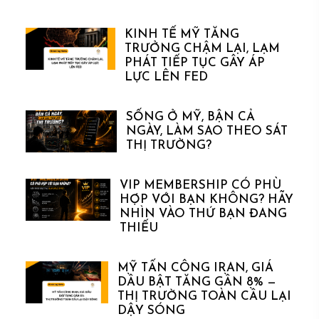
KINH TẾ MỸ TĂNG
TRƯỞNG CHẬM LẠI, LẠM
PHÁT TIẾP TỤC GÂY ÁP
LỰC LÊN FED
SỐNG Ở MỸ, BẬN CẢ
NGÀY, LÀM SAO THEO SÁT
THỊ TRƯỜNG?
VIP MEMBERSHIP CÓ PHÙ
HỢP VỚI BẠN KHÔNG? HÃY
NHÌN VÀO THỨ BẠN ĐANG
THIẾU
MỸ TẤN CÔNG IRAN, GIÁ
DẦU BẬT TĂNG GẦN 8% —
THỊ TRƯỜNG TOÀN CẦU LẠI
DẬY SÓNG